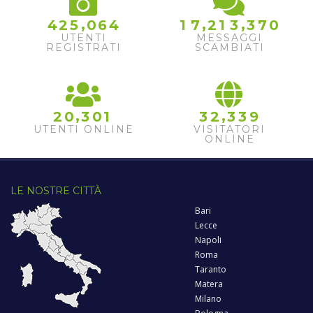
,
,
,
4
2
5
0
6
4
1
7
2
1
3
3
7
0
UTENTI
MESSAGGI
REGISTRATI
SCAMBIATI
,
,
2
0
3
0
1
3
2
3
3
9
UTENTI ONLINE
VISITATORI
ONLINE
LE NOSTRE CITTÀ
Bari
Lecce
Napoli
Roma
Taranto
Matera
Milano