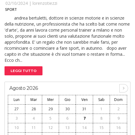
02/10/2024 |
lorenzotiezzi
SPORT
andrea bertuletti, dottore in scienze motorie e in scienze
della nutrizione, un professionista che ha scelto bat come nome
'd'arte', da anni lavora come personal trainer a milano e non
solo, propone ai suoi clienti una valutazione funzionale molto
approfondita. E' un regalo che non sarebbe male farsi, per
ricominciare o cominciare a fare sport, in autunno. dopo aver
capito in che situazione è chi vuol tornare o restare in forma...
Ecco ch...
LEGGI TUTTO
Agosto 2026
Lun
Mar
Mer
Gio
Ven
Sab
Dom
27
28
29
30
31
1
2
3
4
5
6
7
8
9
10
11
12
13
14
15
16