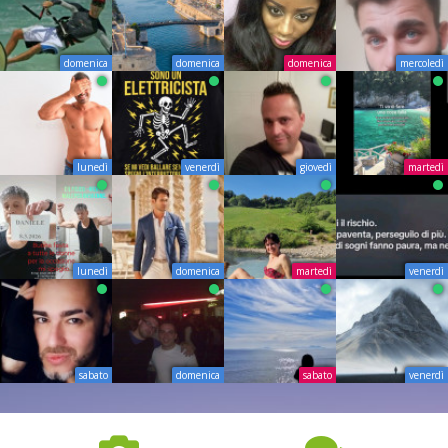
domenica
domenica
domenica
mercoledì
lunedì
venerdì
giovedì
martedì
lunedì
domenica
martedì
venerdì
sabato
domenica
sabato
venerdì