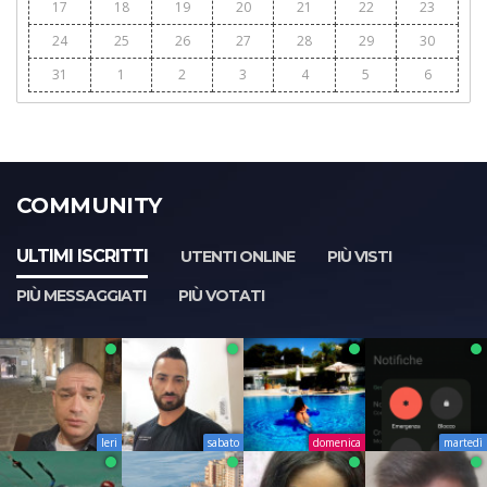
17
18
19
20
21
22
23
24
25
26
27
28
29
30
31
1
2
3
4
5
6
COMMUNITY
ULTIMI ISCRITTI
UTENTI ONLINE
PIÙ VISTI
PIÙ MESSAGGIATI
PIÙ VOTATI
Ieri
sabato
domenica
martedì