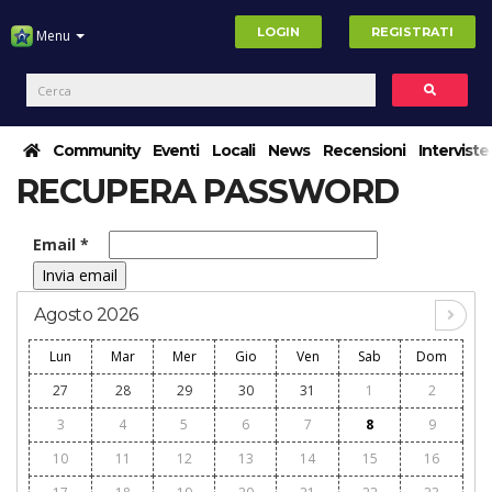
LOGIN
REGISTRATI
Menu
Community
Eventi
Locali
News
Recensioni
Interviste
RECUPERA PASSWORD
Email
*
Agosto 2026
Lun
Mar
Mer
Gio
Ven
Sab
Dom
27
28
29
30
31
1
2
3
4
5
6
7
8
9
10
11
12
13
14
15
16