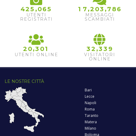
,
,
,
4
2
5
0
6
5
1
7
2
0
3
7
8
6
UTENTI
MESSAGGI
REGISTRATI
SCAMBIATI
,
,
2
0
3
0
1
3
2
3
3
9
UTENTI ONLINE
VISITATORI
ONLINE
LE NOSTRE CITTÀ
Bari
Lecce
Napoli
Roma
Taranto
Matera
Milano
Bologna