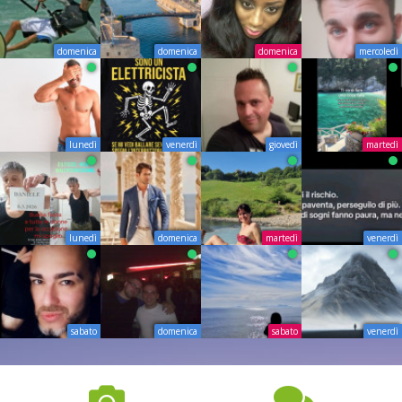
domenica
domenica
domenica
mercoledì
lunedì
venerdì
giovedì
martedì
lunedì
domenica
martedì
venerdì
sabato
domenica
sabato
venerdì