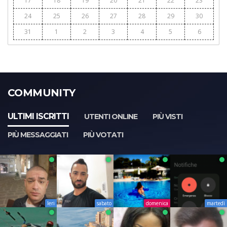
17
18
19
20
21
22
23
24
25
26
27
28
29
30
31
1
2
3
4
5
6
COMMUNITY
ULTIMI ISCRITTI
UTENTI ONLINE
PIÙ VISTI
PIÙ MESSAGGIATI
PIÙ VOTATI
Ieri
sabato
domenica
martedì