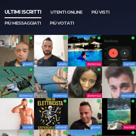
ULTIMI ISCRITTI
UTENTI ONLINE
PIÙ VISTI
PIÙ MESSAGGIATI
PIÙ VOTATI
giovedì
sabato
domenica
martedì
domenica
domenica
domenica
mercoledì
lunedì
venerdì
giovedì
martedì