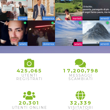
lunedì
domenica
martedì
venerdì
sabato
domenica
sabato
venerdì
,
,
,
4
2
5
0
6
5
1
7
2
0
0
7
9
8
UTENTI
MESSAGGI
REGISTRATI
SCAMBIATI
,
,
2
0
3
0
1
3
2
3
3
9
UTENTI ONLINE
VISITATORI