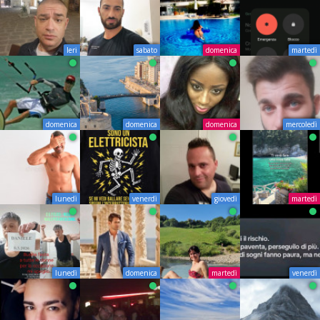
Ieri
sabato
domenica
martedì
domenica
domenica
domenica
mercoledì
lunedì
venerdì
giovedì
martedì
lunedì
domenica
martedì
venerdì