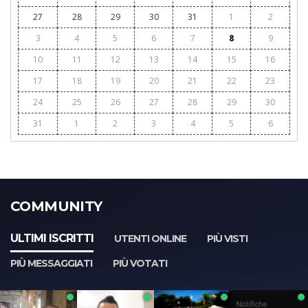
27
28
29
30
31
1
2
3
4
5
6
7
8
9
10
11
12
13
14
15
16
17
18
19
20
21
22
23
24
25
26
27
28
29
30
31
1
2
3
4
5
6
COMMUNITY
ULTIMI ISCRITTI
UTENTI ONLINE
PIÙ VISTI
PIÙ MESSAGGIATI
PIÙ VOTATI