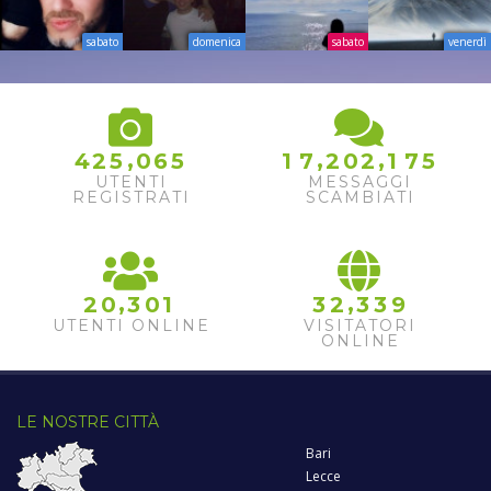
sabato
domenica
sabato
venerdì
,
,
,
4
2
5
0
6
5
1
7
2
0
2
1
7
5
UTENTI
MESSAGGI
REGISTRATI
SCAMBIATI
,
,
2
0
3
0
1
3
2
3
3
9
UTENTI ONLINE
VISITATORI
ONLINE
LE NOSTRE CITTÀ
Bari
Lecce