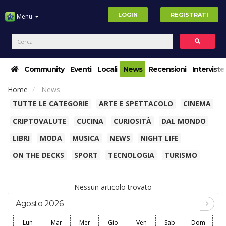
LOGIN
REGISTRATI
Menu
Community
Eventi
Locali
News
Recensioni
Interviste
Home
News
TUTTE LE CATEGORIE
ARTE E SPETTACOLO
CINEMA
CRIPTOVALUTE
CUCINA
CURIOSITÀ
DAL MONDO
LIBRI
MODA
MUSICA
NEWS
NIGHT LIFE
ON THE DECKS
SPORT
TECNOLOGIA
TURISMO
Nessun articolo trovato
Agosto 2026
Lun
Mar
Mer
Gio
Ven
Sab
Dom