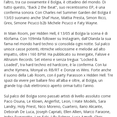
l'altro, tra cui ovviamente il Bolgia, è cittadino del mondo. Di
tutto questo, “Back 2 the Beat”, suo recentissimo EP, è una
conferma sonora. Con Charles nel Summer Garden del Bolgia il
13/03 suonano anche Shaf Huse, Mattia Presta, Simon Ricci,
Grex, Simone Picucci b2b Michele Picucci e Faty Wayne.
In Main Room, per Hidden Hell, il 13/05 al Bolgia la scena è di
Klofama. Con 109mila follower su Instagram, dall'Olanda la sua
fama nel mondo hard techno si consolida ogni notte. Sul palco
unisce casse potenti, ritmiche velocissime e melodie ad alto
impatto, oltre i 160 BPM. Ha pubblicato su Innergate, Falsive e
Altruism Records. Set intensi e senza tregua: “Locked &
Loaded”, tra hard techno ed hardcore, è la conferma. Con lui
anche Kymera, Monyal vs RB/RT e Donzø vs Wins. Forte anche
il suono della Lab Room, con il party Parasson x Hidden Hell. Tre
spazi da vivere per ballare fino all'alba e oltre, al Bolgia, un
grande top club elettronico aperto ormai tutto l'anno.
Sul palco del Bolgia sono passati artisti di livello assoluto come
Paco Osuna, Le Klown, Angerfist, Leon, I Hate Models, Sara
Landry, Holy Priest, Nico Moreno, Cuartero, Ilario Alicante,
Deborah De Luca, Joseph Capriati, Ellen Allien, Marco Faraone,
Indira Paganotto, Len Faki, Lilly Palmer, Luca Agnelli, Chris