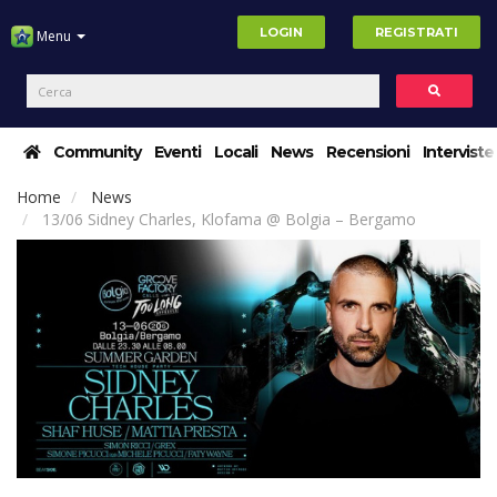
LOGIN
REGISTRATI
Menu
Community
Eventi
Locali
News
Recensioni
Interviste
Home
News
13/06 Sidney Charles, Klofama @ Bolgia – Bergamo