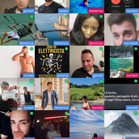
giovedì
sabato
domenica
martedì
domenica
domenica
domenica
mercoledì
lunedì
venerdì
giovedì
martedì
lunedì
domenica
martedì
venerdì