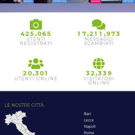
sabato
domenica
sabato
venerdì
,
,
,
4
2
5
0
6
5
1
7
2
1
1
9
7
3
UTENTI
MESSAGGI
REGISTRATI
SCAMBIATI
,
,
2
0
3
0
1
3
2
3
3
9
UTENTI ONLINE
VISITATORI
ONLINE
LE NOSTRE CITTÀ
Bari
Lecce
Napoli
Roma