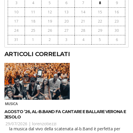
3
4
5
6
7
8
9
10
11
12
13
14
15
16
17
18
19
20
21
22
23
24
25
26
27
28
29
30
31
1
2
3
4
5
6
ARTICOLI CORRELATI
MUSICA
AGOSTO ’26, AL-B.BAND FA CANTARE E BALLARE VERONA E
JESOLO
29/07/2026 |
lorenzotiezzi
la musica dal vivo della scatenata al-b.Band è perfetta per