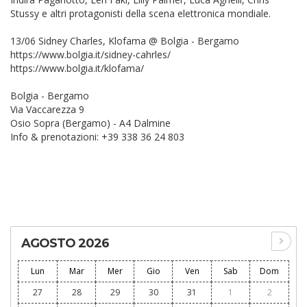
Stussy e altri protagonisti della scena elettronica mondiale.
13/06 Sidney Charles, Klofama @ Bolgia - Bergamo
https://www.bolgia.it/sidney-cahrles/
https://www.bolgia.it/klofama/
Bolgia - Bergamo
Via Vaccarezza 9
Osio Sopra (Bergamo) - A4 Dalmine
Info & prenotazioni: +39 338 36 24 803
AGOSTO 2026
Lun
Mar
Mer
Gio
Ven
Sab
Dom
27
28
29
30
31
1
2