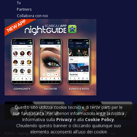
Tv
Partners
Collabora con noi
Questo sito utilizza cookie tecnici e di terze parti per le
sue funzionalità. Per ulteriori informazioni leggi la nostra
Informativa sulla
Privacy
e alla
Cookie Policy
.
Chiudendo questo banner o cliccando qualunque suo
elemento acconsenti all'uso dei cookie
©2020 - Nightguide.it gestito da Welabs di Ernesto Carracchia - P. Iva