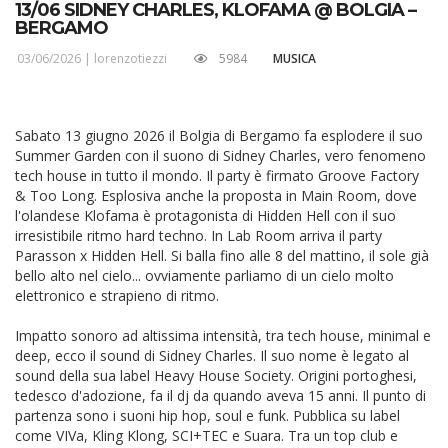
13/06 SIDNEY CHARLES, KLOFAMA @ BOLGIA –
BERGAMO
03/06/2026 |
lorenzotiezzi
5984
MUSICA
Sabato 13 giugno 2026 il Bolgia di Bergamo fa esplodere il suo
Summer Garden con il suono di Sidney Charles, vero fenomeno
tech house in tutto il mondo. Il party è firmato Groove Factory
& Too Long. Esplosiva anche la proposta in Main Room, dove
l'olandese Klofama è protagonista di Hidden Hell con il suo
irresistibile ritmo hard techno. In Lab Room arriva il party
Parasson x Hidden Hell. Si balla fino alle 8 del mattino, il sole già
bello alto nel cielo... ovviamente parliamo di un cielo molto
elettronico e strapieno di ritmo.
Impatto sonoro ad altissima intensità, tra tech house, minimal e
deep, ecco il sound di Sidney Charles. Il suo nome è legato al
sound della sua label Heavy House Society. Origini portoghesi,
tedesco d'adozione, fa il dj da quando aveva 15 anni. Il punto di
partenza sono i suoni hip hop, soul e funk. Pubblica su label
come VIVa, Kling Klong, SCI+TEC e Suara. Tra un top club e