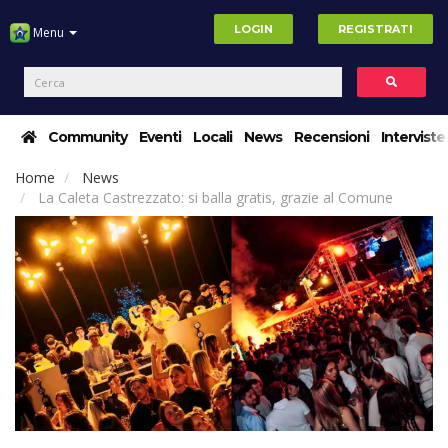
LOGIN
REGISTRATI
Menu
Community
Eventi
Locali
News
Recensioni
Interviste
Home
News
La Caleta Castrezzato: si balla gratis, grazie al Comune