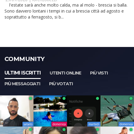
l'estate sarà anche molto calda, ma al molo - brescia si balla.
Sono davvero lontani i tempi in cui a brescia città ad agosto e
soprattutto a ferragosto, si b...
COMMUNITY
ULTIMI ISCRITTI
UTENTI ONLINE
PIÙ VISTI
PIÙ MESSAGGIATI
PIÙ VOTATI
sabato
domenica
martedì
domenica