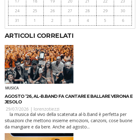
17
18
19
20
21
22
23
24
25
26
27
28
29
30
31
1
2
3
4
5
6
ARTICOLI CORRELATI
MUSICA
AGOSTO ’26, AL-B.BAND FA CANTARE E BALLARE VERONA E
JESOLO
29/07/2026 |
lorenzotiezzi
la musica dal vivo della scatenata al-b.Band è perfetta per
situazioni che mettono insieme emozioni, canzoni, cose buone
da mangiare e da bere. Anche ad agosto...