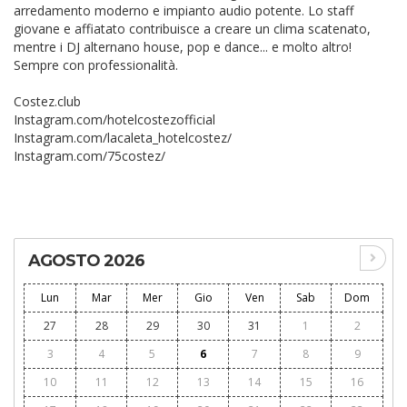
arredamento moderno e impianto audio potente. Lo staff
giovane e affiatato contribuisce a creare un clima scatenato,
mentre i DJ alternano house, pop e dance... e molto altro!
Sempre con professionalità.
Costez.club
Instagram.com/hotelcostezofficial
Instagram.com/lacaleta_hotelcostez/
Instagram.com/75costez/
AGOSTO 2026
Lun
Mar
Mer
Gio
Ven
Sab
Dom
27
28
29
30
31
1
2
3
4
5
6
7
8
9
10
11
12
13
14
15
16