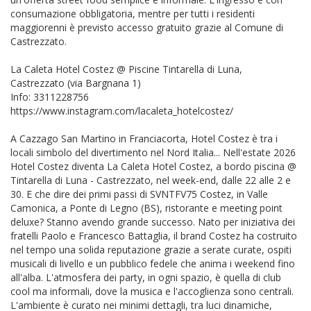
consumazione obbligatoria, mentre per tutti i residenti
maggiorenni è previsto accesso gratuito grazie al Comune di
Castrezzato.
La Caleta Hotel Costez @ Piscine Tintarella di Luna,
Castrezzato (via Bargnana 1)
Info: 3311228756
https://www.instagram.com/lacaleta_hotelcostez/
A Cazzago San Martino in Franciacorta, Hotel Costez è tra i
locali simbolo del divertimento nel Nord Italia... Nell'estate 2026
Hotel Costez diventa La Caleta Hotel Costez, a bordo piscina @
Tintarella di Luna - Castrezzato, nel week-end, dalle 22 alle 2 e
30. E che dire dei primi passi di SVNTFV75 Costez, in Valle
Camonica, a Ponte di Legno (BS), ristorante e meeting point
deluxe? Stanno avendo grande successo. Nato per iniziativa dei
fratelli Paolo e Francesco Battaglia, il brand Costez ha costruito
nel tempo una solida reputazione grazie a serate curate, ospiti
musicali di livello e un pubblico fedele che anima i weekend fino
all'alba. L'atmosfera dei party, in ogni spazio, è quella di club
cool ma informali, dove la musica e l'accoglienza sono centrali.
L'ambiente è curato nei minimi dettagli, tra luci dinamiche,