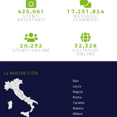
,
,
,
4
2
5
0
6
1
1
7
2
5
1
8
2
4
UTENTI
MESSAGGI
REGISTRATI
SCAMBIATI
,
,
2
0
2
9
2
3
2
3
2
6
UTENTI ONLINE
VISITATORI
ONLINE
LE NOSTRE CITTÀ
Bari
Lecce
Napoli
Roma
Taranto
Matera
Milano