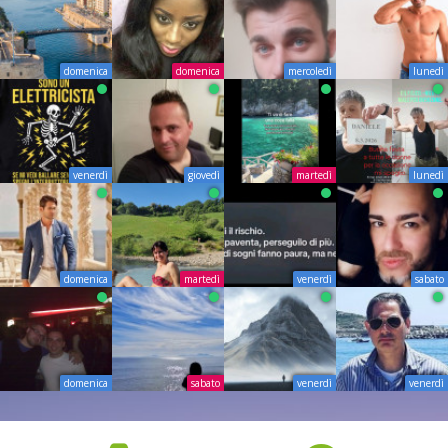
domenica
domenica
mercoledì
lunedì
venerdì
giovedì
martedì
lunedì
domenica
martedì
venerdì
sabato
domenica
sabato
venerdì
venerdì