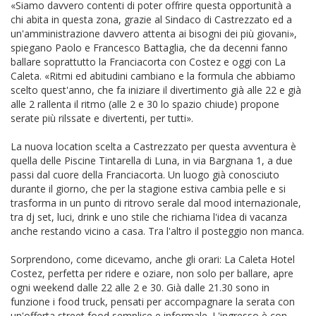
«Siamo davvero contenti di poter offrire questa opportunità a
chi abita in questa zona, grazie al Sindaco di Castrezzato ed a
un'amministrazione davvero attenta ai bisogni dei più giovani»,
spiegano Paolo e Francesco Battaglia, che da decenni fanno
ballare soprattutto la Franciacorta con Costez e oggi con La
Caleta. «Ritmi ed abitudini cambiano e la formula che abbiamo
scelto quest'anno, che fa iniziare il divertimento già alle 22 e già
alle 2 rallenta il ritmo (alle 2 e 30 lo spazio chiude) propone
serate più rilssate e divertenti, per tutti».
La nuova location scelta a Castrezzato per questa avventura è
quella delle Piscine Tintarella di Luna, in via Bargnana 1, a due
passi dal cuore della Franciacorta. Un luogo già conosciuto
durante il giorno, che per la stagione estiva cambia pelle e si
trasforma in un punto di ritrovo serale dal mood internazionale,
tra dj set, luci, drink e uno stile che richiama l'idea di vacanza
anche restando vicino a casa. Tra l'altro il posteggio non manca.
Sorprendono, come dicevamo, anche gli orari: La Caleta Hotel
Costez, perfetta per ridere e oziare, non solo per ballare, apre
ogni weekend dalle 22 alle 2 e 30. Già dalle 21.30 sono in
funzione i food truck, pensati per accompagnare la serata con
un'offerta street food semplice e informale. L'ingresso è con