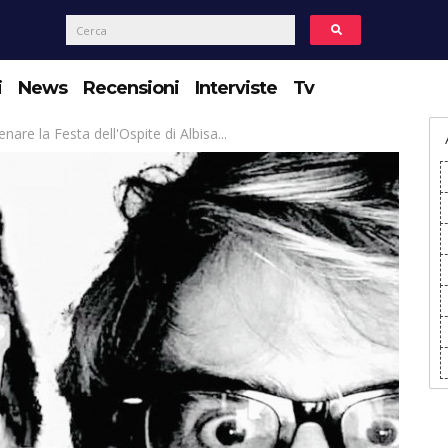
i
News
Recensioni
Interviste
Tv
nare la Festa dell'Ospite di Albisa...