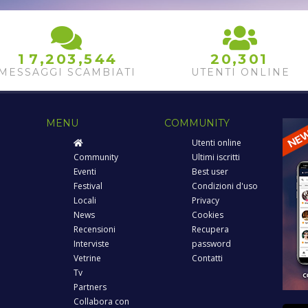
,
,
,
1
7
2
0
3
5
4
4
2
0
3
0
1
MESSAGGI SCAMBIATI
UTENTI ONLINE
MENU
COMMUNITY
Utenti online
Community
Ultimi iscritti
Eventi
Best user
Festival
Condizioni d'uso
Locali
Privacy
News
Cookies
Recensioni
Recupera
Interviste
password
Vetrine
Contatti
Tv
Partners
Collabora con