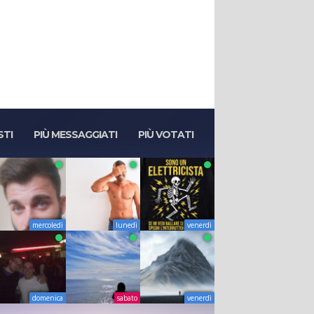
STI
PIÙ MESSAGGIATI
PIÙ VOTATI
mercoledì
lunedì
venerdì
domenica
sabato
venerdì