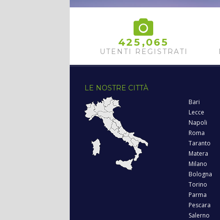
,
4
2
5
0
6
5
UTENTI REGISTRATI
LE NOSTRE CITTÀ
Bari
Lecce
Napoli
Roma
Taranto
Matera
Milano
Bologna
Torino
Parma
Pescara
Salerno