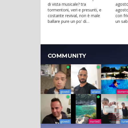
di vista musicale? tra
agosto
tormentoni, veri e presunti, e
agosto 
costante revival, non è male
con frì
ballare pure un po' di
un sab
underground techno. Mag...
i dj...
COMMUNITY
giovedì
sabato
domeni
giovedì
martedì
lune