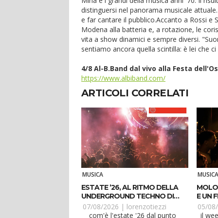
Mina e i grandi della musica anni '70. Il risu
distinguersi nel panorama musicale attuale
e far cantare il pubblico.Accanto a Rossi e S
Modena alla batteria e, a rotazione, le cori
vita a show dinamici e sempre diversi. "Su
sentiamo ancora quella scintilla: è lei che c
4/8 Al-B.Band dal vivo alla Festa dell'O
https://www.albiband.com/
ARTICOLI CORRELATI
MUSICA
MUSIC
ESTATE ’26, AL RITMO DELLA
MOLO 
UNDERGROUND TECHNO DI
E UN 
UMM RED
BALL
07/08/2026 |
lorenzotiezzi
05/08
com'è l'estate '26 dal punto
il weekend che inizia giovedì 6