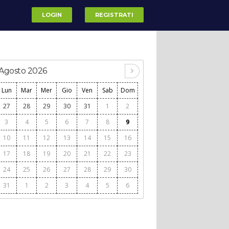
LOGIN
REGISTRATI
Agosto 2026
Lun
Mar
Mer
Gio
Ven
Sab
Dom
27
28
29
30
31
1
2
3
4
5
6
7
8
9
10
11
12
13
14
15
16
17
18
19
20
21
22
23
24
25
26
27
28
29
30
31
1
2
3
4
5
6