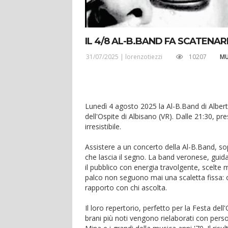
IL 4/8 AL-B.BAND FA SCATENARE
31/07/2025 |
lorenzotiezzi
10207
MU
Lunedì 4 agosto 2025 la Al-B.Band di Albert
dell'Ospite di Albisano (VR). Dalle 21:30, pr
irresistibile.
Assistere a un concerto della Al-B.Band, sop
che lascia il segno. La band veronese, guid
il pubblico con energia travolgente, scelte mu
palco non seguono mai una scaletta fissa: 
rapporto con chi ascolta.
Il loro repertorio, perfetto per la Festa de
brani più noti vengono rielaborati con pers