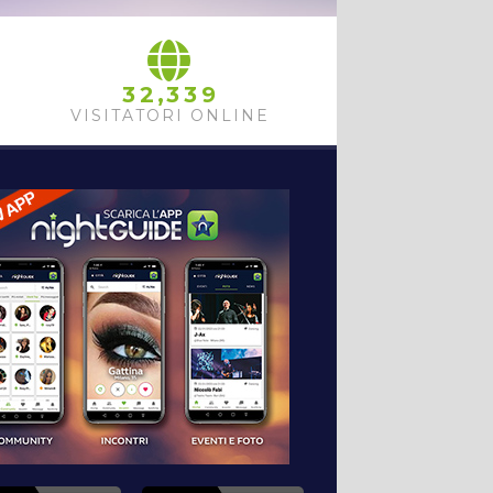
,
3
2
3
3
9
VISITATORI ONLINE