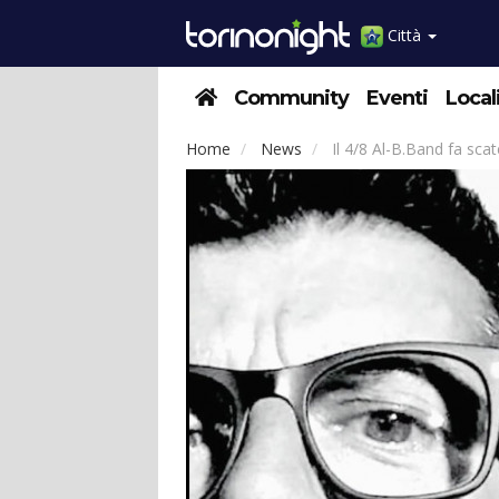
Città
Community
Eventi
Local
Home
News
Il 4/8 Al-B.Band fa scate