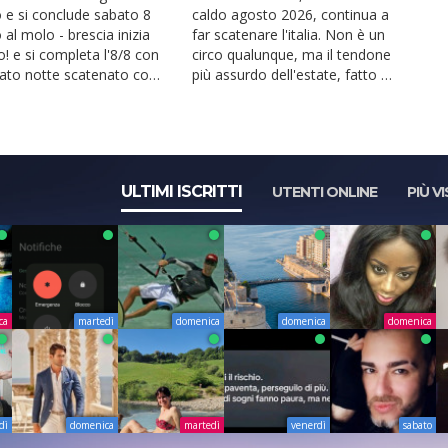
 e si conclude sabato 8
caldo agosto 2026, continua a
al molo - brescia inizia
far scatenare l'italia. Non è un
o! e si completa l'8/8 con
circo qualunque, ma il tendone
ato notte scatenato con
più assurdo dell'estate, fatto di
spett...
ULTIMI ISCRITTI
UTENTI ONLINE
PIÙ VI
ca
martedì
domenica
domenica
domenica
dì
domenica
martedì
venerdì
sabato