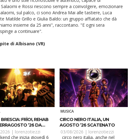
ltato è uno stile riconoscibile e autentico, capace di
. Salaorni e Rossi riescono sempre a coinvolgere, emozionare
alaorni, sul palco, ci sono Andrea Mai alle tastiere, Luca
ste Matilde Grillo e Giulia Baldo: un gruppo affiatato che dà
oniamo insieme da 25 anni", raccontano. "E ogni sera
i spinge a continuare".
spite di Albisano (VR)
A
MUSICA
BRESCIA: FRÌO!, REHAB
CIRCO NERO ITALIA, UN
FERRAGOSTO ’26 DA
AGOSTO ’26 SCATENATO
ARE
/2026 |
lorenzotiezzi
03/08/2026 |
lorenzotiezzi
circo nero italia, anche nel