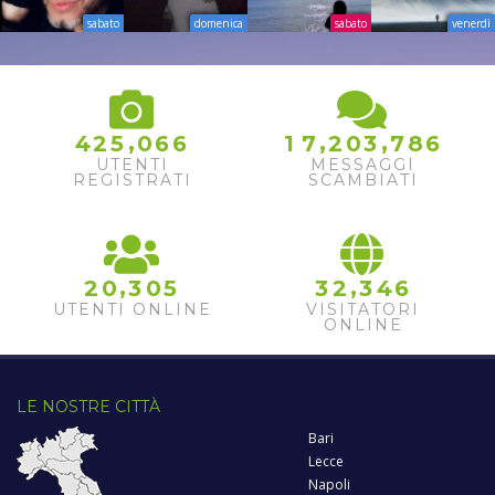
sabato
domenica
sabato
venerdì
,
,
,
4
2
5
0
6
6
1
7
2
0
3
7
8
6
UTENTI
MESSAGGI
REGISTRATI
SCAMBIATI
,
,
2
0
3
0
5
3
2
3
4
6
UTENTI ONLINE
VISITATORI
ONLINE
LE NOSTRE CITTÀ
Bari
Lecce
Napoli