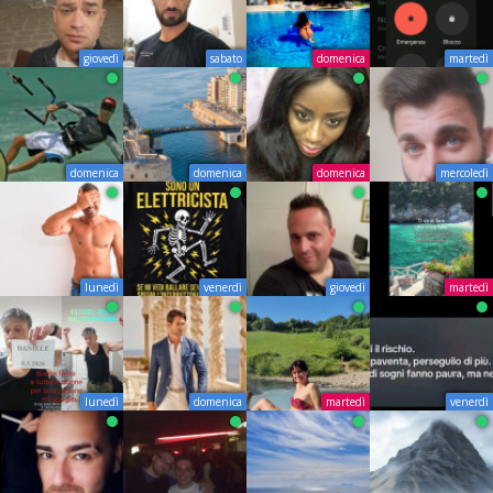
giovedì
sabato
domenica
martedì
domenica
domenica
domenica
mercoledì
lunedì
venerdì
giovedì
martedì
lunedì
domenica
martedì
venerdì