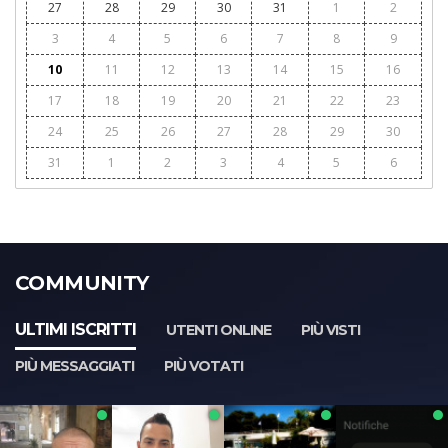
27
28
29
30
31
1
2
3
4
5
6
7
8
9
10
11
12
13
14
15
16
17
18
19
20
21
22
23
24
25
26
27
28
29
30
31
1
2
3
4
5
6
COMMUNITY
ULTIMI ISCRITTI
UTENTI ONLINE
PIÙ VISTI
PIÙ MESSAGGIATI
PIÙ VOTATI