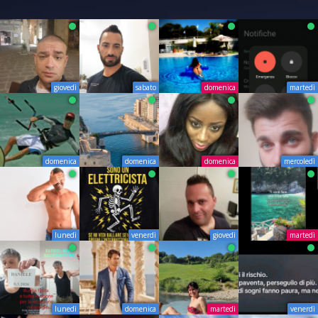
giovedì
sabato
domenica
martedì
domenica
domenica
domenica
mercoledì
lunedì
venerdì
giovedì
martedì
lunedì
domenica
martedì
venerdì