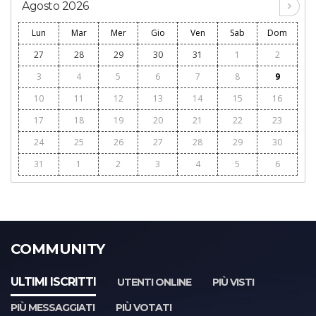
Agosto 2026
Lun
Mar
Mer
Gio
Ven
Sab
Dom
27
28
29
30
31
1
2
3
4
5
6
7
8
9
10
11
12
13
14
15
16
17
18
19
20
21
22
23
24
25
26
27
28
29
30
31
1
2
3
4
5
6
COMMUNITY
ULTIMI ISCRITTI
UTENTI ONLINE
PIÙ VISTI
PIÙ MESSAGGIATI
PIÙ VOTATI