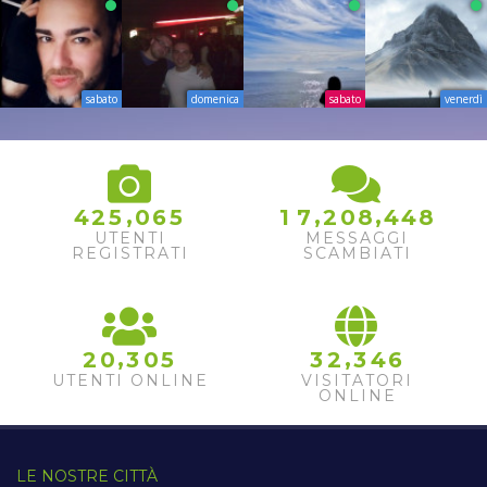
sabato
domenica
sabato
venerdì
,
,
,
4
2
5
0
6
5
1
7
2
0
8
4
4
8
UTENTI
MESSAGGI
REGISTRATI
SCAMBIATI
,
,
2
0
3
0
5
3
2
3
4
6
UTENTI ONLINE
VISITATORI
ONLINE
LE NOSTRE CITTÀ