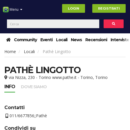
LOGIN
REGISTRATI
Menu
Community
Eventi
Locali
News
Recensioni
Interviste
Home
Locali
Pathè Lingotto
PATHÈ LINGOTTO
via Nizza, 230 - Torino www.pathe.it - Torino, Torino
INFO
DOVE SIAMO
Contatti
011/6677856;;Pathè
Condividi su